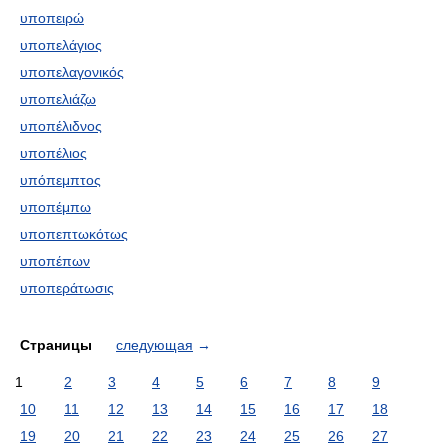
υποπειρώ
υποπελάγιος
υποπελαγονικός
υποπελιάζω
υποπέλιδνος
υποπέλιος
υπόπεμπτος
υποπέμπω
υποπεπτωκότως
υποπέπων
υποπεράτωσις
Страницы
следующая
→
1
2
3
4
5
6
7
8
9
10
11
12
13
14
15
16
17
18
19
20
21
22
23
24
25
26
27