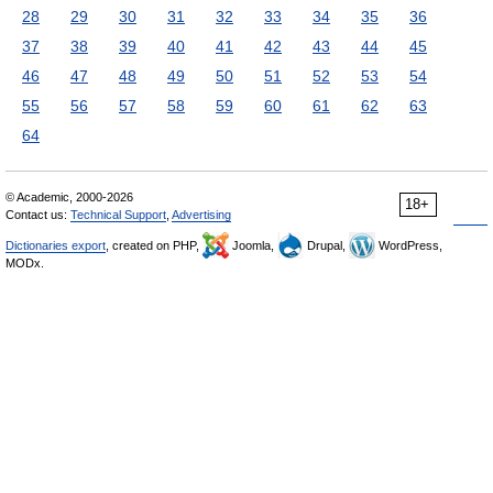
28
29
30
31
32
33
34
35
36
37
38
39
40
41
42
43
44
45
46
47
48
49
50
51
52
53
54
55
56
57
58
59
60
61
62
63
64
© Academic, 2000-2026
18+
Contact us:
Technical Support
,
Advertising
Dictionaries export
, created on PHP,
Joomla,
Drupal,
WordPress,
MODx.